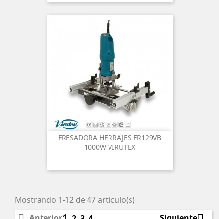
FRESADORA HERRAJES FR129VB
1000W VIRUTEX
Mostrando 1-12 de 47 artículo(s)
1


Anterior
Siguiente
2
3
4