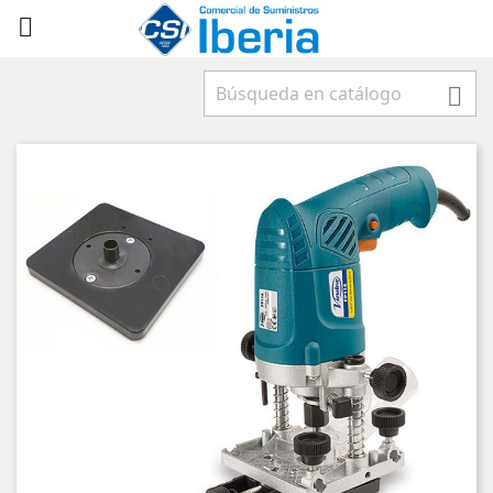


