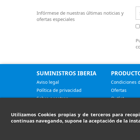
Infórmese de nuestras últimas noticias y
ofertas especiales
Pu
co
SUMINISTROS IBERIA
PRODUCT
Aviso legal
Condiciones 
Política de privacidad
Ofertas
Sobre nosotros
Outlet
Política de cookies
Categorías
Utilizamos Cookies propias y de terceros para recopi
Contacte con nosotros
continuas navegando, supone la aceptación de la insta
Mapa del sitio