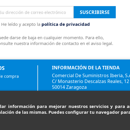
He leído y acepto la
política de privacidad
ede darse de baja en cualquier momento. Para ello,
nsulte nuestra información de contacto en el aviso legal.
OS
INFORMACIÓN DE LA TIENDA
Comercial De Suministros Iberia, S.
de compra
C/ Monasterio Descalzas Reales, 12
50014 Zaragoza
Zaragoza
España
Llámenos:
976339750
lar información para mejorar nuestros servicios y para an
Envíenos un correo electrónico:
lación de las mismas. Puedes configurar tu navegador para
ecommerce@suministrosiberia.es
Diseñado por Programación Integral S.A.