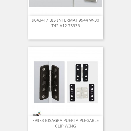
9043417 BIS INTERMAT 9944 W-30
T42 A12 73936
79373 BISAGRA PUERTA PLEGABLE
CLIP WING