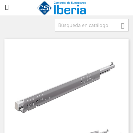


