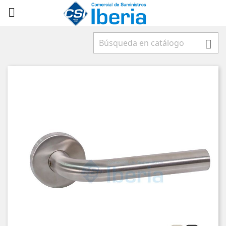


