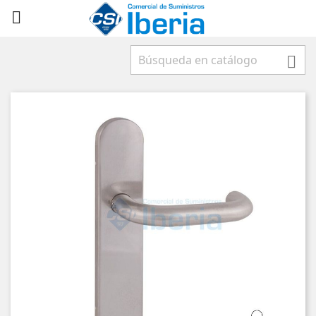


